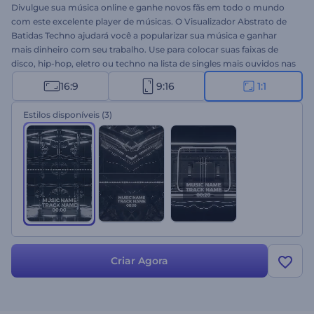
Divulgue sua música online e ganhe novos fãs em todo o mundo
com este excelente player de músicas. O Visualizador Abstrato de
Batidas Techno ajudará você a popularizar sua música e ganhar
mais dinheiro com seu trabalho. Use para colocar suas faixas de
disco, hip-hop, eletro ou techno na lista de singles mais ouvidos nas
paradas mais populares em todo o mundo. Envie sua música e
16:9
9:16
1:1
aguarde alguns minutos para criar seu visualizador de áudio em
alta resolução. Perfeito para singles de DJs, novos lançamentos de
Estilos disponíveis
(3)
álbuns, capas de playlists e muito mais. Experimente agora!
Criar Agora