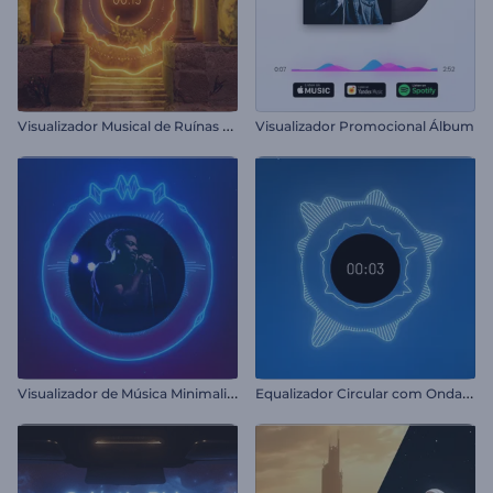
V
isualizador Musical de Ruínas Antigas
Visualizador Promocional Álbum
V
isualizador de Música Minimalista de Batidas
E
qualizador Circular com Ondas Sonoras