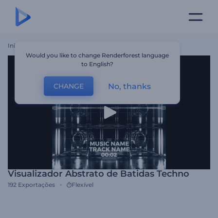
Início
Templates
Visualizador Abstrato De Batidas Techno
Would you like to change Renderforest language
to English?
No, thanks
CHANGE
Visualizador Abstrato de Batidas Techno
192
Exportações
Flexível