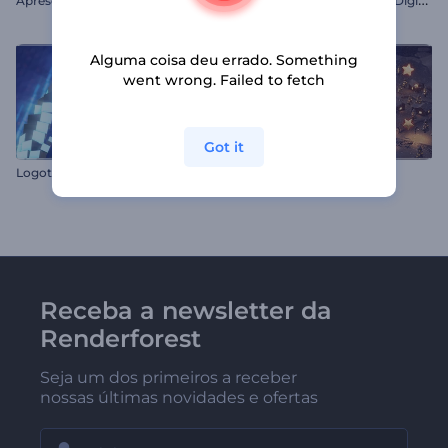
Alguma coisa deu errado. Something
went wrong. Failed to fetch
Got it
L
ogotipo com Onda de Cubos Neon
Natal na Vila Mágica
Receba a newsletter da
Renderforest
Seja um dos primeiros a receber
nossas últimas novidades e ofertas