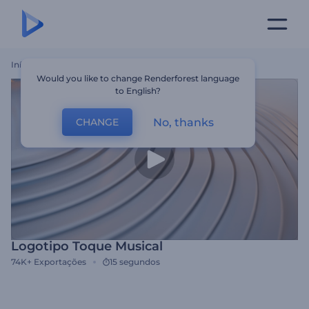
Início
Templates
Logotipo Toque Musical
Would you like to change Renderforest language
to English?
No, thanks
CHANGE
Logotipo Toque Musical
74K+
Exportações
15 segundos