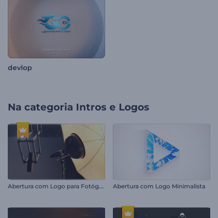
devlop
Na categoria
Intros e Logos
A
bertura com Logo para Fotógrafos
Abertura com Logo Minimalista