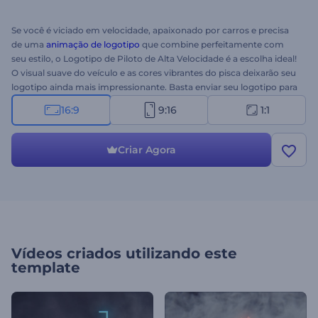
Se você é viciado em velocidade, apaixonado por carros e precisa
de uma
animação de logotipo
que combine perfeitamente com
seu estilo, o Logotipo de Piloto de Alta Velocidade é a escolha ideal!
O visual suave do veículo e as cores vibrantes do pisca deixarão seu
logotipo ainda mais impressionante. Basta enviar seu logotipo para
criar a animação mais eficaz de todos os tempos. Perfeito para
16:9
9:16
1:1
comerciais de TV, canais do YouTube, aberturas de apresentações e
muito mais. Experimente este novo modelo agora mesmo!
3...2...1...Já!
Criar Agora
Vídeos criados utilizando este
template