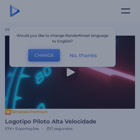
Início
Templates
Logotipo Piloto Alta Velocidade
Would you like to change Renderforest language
to English?
No, thanks
CHANGE
Template Premium
Logotipo Piloto Alta Velocidade
57K+
Exportações
17 segundos