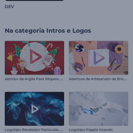
DEV
Na categoria
Intros e Logos
A
bridor de Argila Para Véspera de Natal
A
bertura de Artesanato de Bricolagem
L
ogotipo Revelador Partículas Girando
Logotipo Papéis Voando