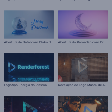
A
bertura de Natal com Globo de Neve
A
bertura do Ramadan com Cristal
R
evelação de Logo Museu de Arte
Logotipo Energia do Plasma