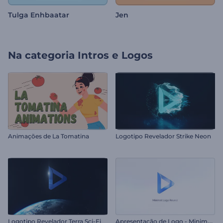
Tulga Enhbaatar
Jen
Na categoria
Intros e Logos
Animações de La Tomatina
Logotipo Revelador Strike Neon
A
presentação de Logo - Minimalista
Logotipo Revelador Terra Sci-Fi