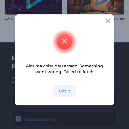
Logo Revelador Fintech
Intro do Sketchbook do Designer
Receba a newsletter da
Renderforest
Alguma coisa deu errado. Something
went wrong. Failed to fetch
Seja um dos primeiros a receber
nossas últimas novidades e ofertas
Got it