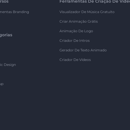
rsos
Ferramentas De Criação De Víde
mentas Branding
Visualizador De Música Gratuito
Criar Animação Grátis
Animação De Logo
gorias
Criador De Intros
Gerador De Texto Animado
Criador De Vídeos
ic Design
up