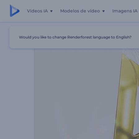
Vídeos IA
Modelos de vídeo
Imagens IA
Início
Templates
Revelação De Logo Metálico Limpo
Would you like to change Renderforest language to English?