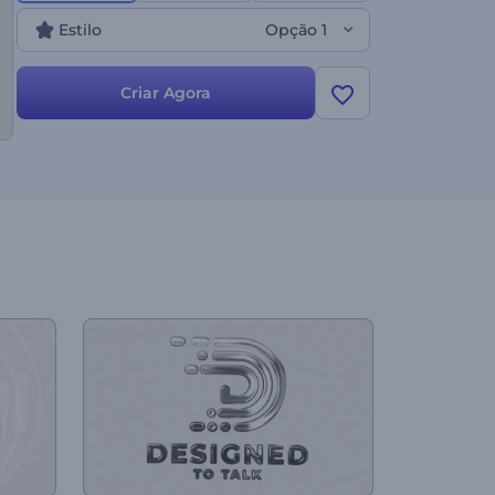
alguns minutos para obter uma abertura de
Estilo
Opção 1
logotipo animada profissionalmente.
Perfeitamente adequado para promoções de novas
marcas, apresentações de empresas, aberturas de
Criar Agora
conferências de negócios, apresentações de
produtos, comerciais de TV e muito mais.
Experimente agora mesmo!