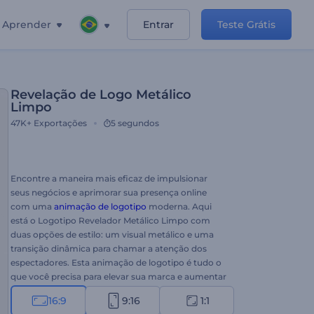
Aprender
Entrar
Teste Grátis
Revelação de Logo Metálico
Limpo
47K+
Exportações
5 segundos
Encontre a maneira mais eficaz de impulsionar
seus negócios e aprimorar sua presença online
com uma
animação de logotipo
moderna. Aqui
está o Logotipo Revelador Metálico Limpo com
duas opções de estilo: um visual metálico e uma
transição dinâmica para chamar a atenção dos
espectadores. Esta animação de logotipo é tudo o
que você precisa para elevar sua marca e aumentar
a credibilidade entre clientes em potencial.
16:9
9:16
1:1
Carregue seu logotipo, digite seu slogan e aguarde