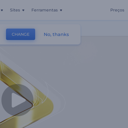
Sites
Ferramentas
Preços
No, thanks
CHANGE