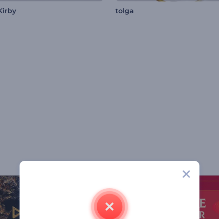
Kirby
tolga