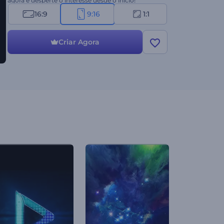
agora e desperte o interesse desde o início!
16:9
9:16
1:1
Criar Agora