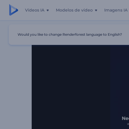
Vídeos IA
Modelos de vídeo
Imagens IA
Início
Templates
Introdução Neon Brilhante
Would you like to change Renderforest language to English?