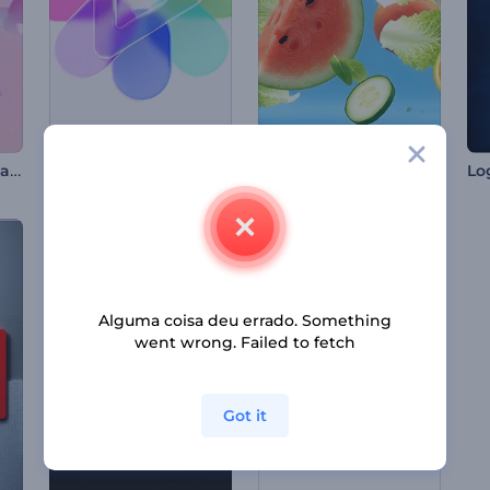
Logotipo - Formas na Gravidade Zero
Liquid Glass Logo Reveal
Abertura de Comida Saudável
Lo
Alguma coisa deu errado. Something
went wrong. Failed to fetch
Got it