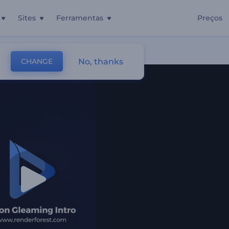
Sites
Ferramentas
Preços
No, thanks
CHANGE