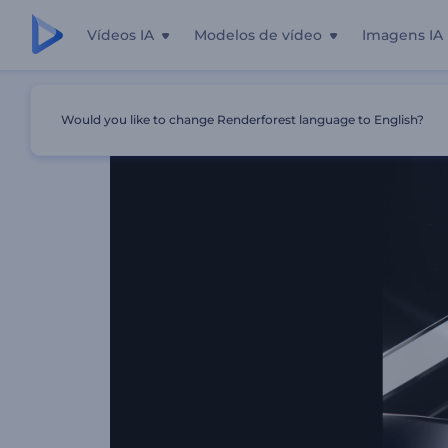
Vídeos IA
Modelos de vídeo
Imagens IA
Início
Templates
Intro De Platina Brilhante
Would you like to change Renderforest language to English?