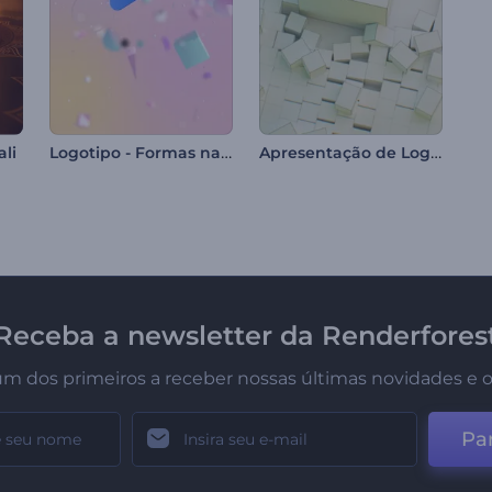
Logotipo - Formas na Gravidade Zero
Apresentação de Logo - Cubos Fragmentados
ali
Receba a newsletter da Renderfores
um dos primeiros a receber nossas últimas novidades e o
Par