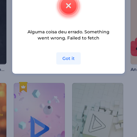
Alguma coisa deu errado. Something
went wrong. Failed to fetch
Got it
Abridor com Logotipo Multicor
Apresentação de Logo com Cacos de Vidro
Apresentação de Logo - Efeito Arenoso