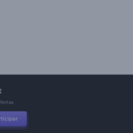
t
fertas
ticipar