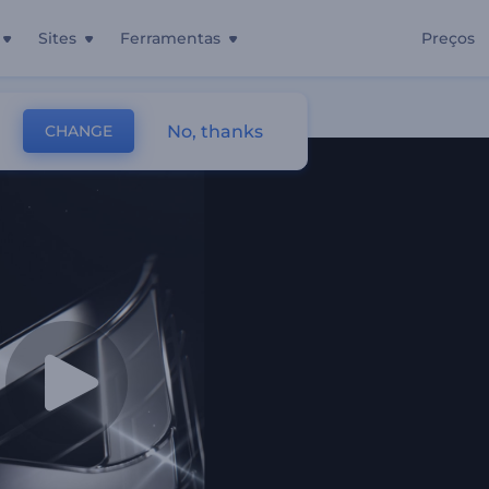
Sites
Ferramentas
Preços
No, thanks
CHANGE