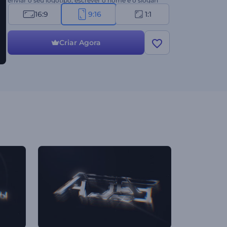
enviar o seu logotipo, escrever o nome e o slogan
da sua empresa e aguardar alguns minutos para
16:9
9:16
1:1
obter uma abertura em vídeo animada
profissionalmente. Ideal para promoções de
produtos ou serviços, vídeos corporativos,
Criar Agora
apresentações de empresas, intros ou vinhetas de
canais, comerciais de TV e muito mais.
Experimente agora!