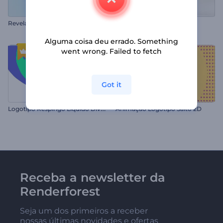
R
evelação de Logo Brilhante Minimalista
Logotipo Cubo Molecular
Alguma coisa deu errado. Something
went wrong. Failed to fetch
Got it
L
ogotipo Respingo Líquido Divertido
Animação Logotipo Salto 2D
Receba a newsletter da
Renderforest
Seja um dos primeiros a receber
nossas últimas novidades e ofertas