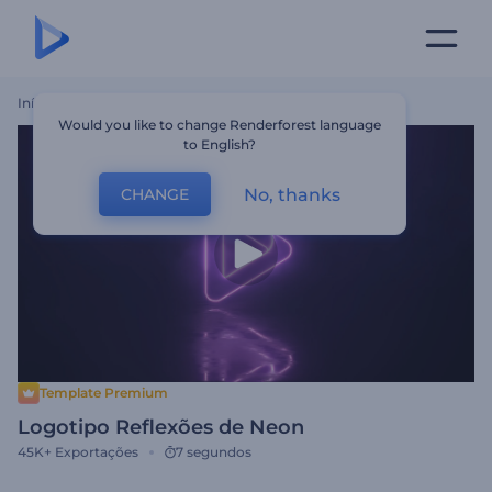
Início
Templates
Logotipo Reflexões De Neon
Would you like to change Renderforest language
to English?
No, thanks
CHANGE
Template Premium
Logotipo Reflexões de Neon
45K+
Exportações
7 segundos