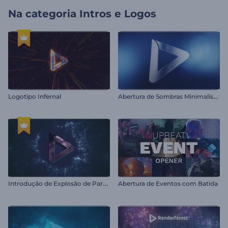
Na categoria
Intros e Logos
A
bertura de Sombras Minimalistas
Logotipo Infernal
I
ntrodução de Explosão de Partículas Radiantes
Abertura de Eventos com Batida