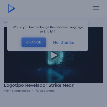
Início
Templates
Logotipo Revelador Strike Neon
Would you like to change Renderforest language
to English?
No, thanks
CHANGE
Logotipo Revelador Strike Neon
47K+
Exportações
7 segundos