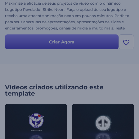
Maximize a eficácia de seus projetos de vídeo com o dinâmico
Logotipo Revelador Strike Neon. Faça o upload do seu logotipo e
receba uma atraente animação neon em poucos minutos. Perfeito
para seus aberturas de apresentações, apresentações de slides e
encerramentos, promoções, canais de mídia e muito mais. Teste
esta incrível animação agora mesmo, de graça!
Criar Agora
Vídeos criados utilizando este
template