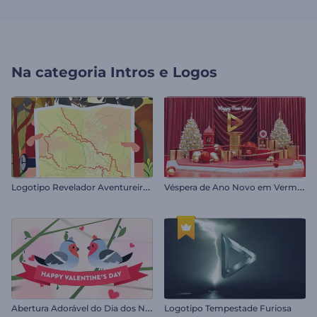
Na categoria
Intros e Logos
L
ogotipo Revelador Aventureiro de Caminhadas
V
éspera de Ano Novo em Vermelho
A
bertura Adorável do Dia dos Namorados
Logotipo Tempestade Furiosa