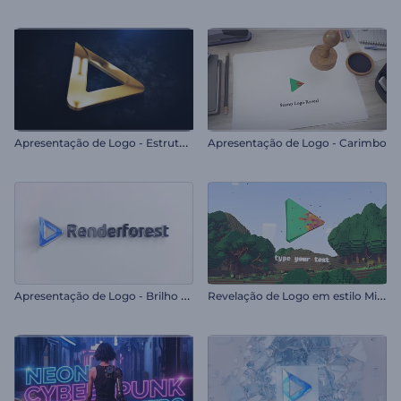
A
presentação de Logo - Estrutura Sólida
Apresentação de Logo - Carimbo
A
presentação de Logo - Brilho Elegante
R
evelação de Logo em estilo Minecraft