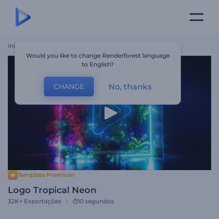
Início
Templates
Logo Tropical Neon
Would you like to change Renderforest language
to English?
No, thanks
CHANGE
Template Premium
Logo Tropical Neon
32K+
Exportações
10 segundos