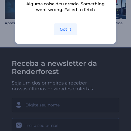
Alguma coisa deu errado. Something
went wrong. Failed to fetch
A
presentação de Logo - Redemoinho de Fumaça
L
ogotipo Revelador Pixels Video-game
Got it
Receba a newsletter da
Renderforest
Seja um dos primeiros a receber
nossas últimas novidades e ofertas