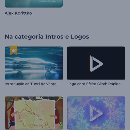
Alex Korittko
Na categoria
Intros e Logos
I
ntrodução ao Túnel de Vento Automotivo
Logo com Efeito Glitch Rápido