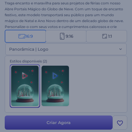
Traga encanto e maravilha para seus projetos de férias com nosso
Abre Portais Mágico do Globo de Neve. Com um toque de encanto
festivo, este modelo transportará seu público para um mundo
mágico de Natal e Ano Novo dentro de um delicado globo de neve.
Personalize-o com seus votos e cumprimentos calorosos e crie
uma mensagem de vídeo festiva que entregue a magia da
16:9
9:16
1:1
temporada ao seu público. Ideal para criar introduções calorosas e
memoráveis, vídeos de cumprimentos, aberturas festivas para
Panorâmica | Logo
mídias sociais e muito mais. Crie agora e deixe a mágica das festas
começar!
Estilos disponíveis
(2)
Criar Agora