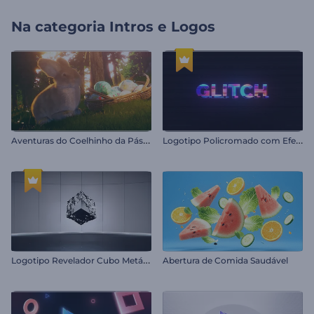
Na categoria
Intros e Logos
A
venturas do Coelhinho da Páscoa
L
ogotipo Policromado com Efeito Glitch
L
ogotipo Revelador Cubo Metálico
Abertura de Comida Saudável