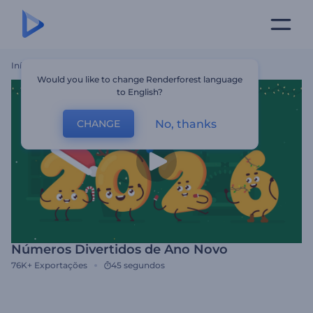
Início
Templates
Números Divertidos De Ano Novo
Would you like to change Renderforest language
to English?
No, thanks
CHANGE
Números Divertidos de Ano Novo
76K+
Exportações
45 segundos