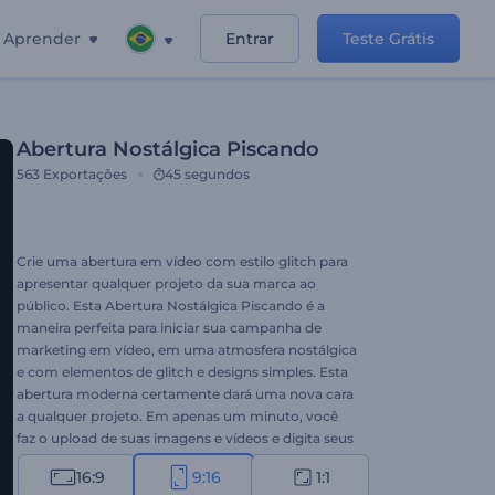
Aprender
Entrar
Teste Grátis
Abertura Nostálgica Piscando
563
Exportações
45 segundos
Crie uma abertura em vídeo com estilo glitch para
apresentar qualquer projeto da sua marca ao
público. Esta Abertura Nostálgica Piscando é a
maneira perfeita para iniciar sua campanha de
marketing em vídeo, em uma atmosfera nostálgica
e com elementos de glitch e designs simples. Esta
abertura moderna certamente dará uma nova cara
a qualquer projeto. Em apenas um minuto, você
faz o upload de suas imagens e vídeos e digita seus
textos para criar uma abertura profissional. Ideal
16:9
9:16
1:1
para promoções de novos produtos, convites de