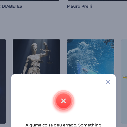
R DIABETES
Mauro Prelli
Alguma coisa deu errado. Something