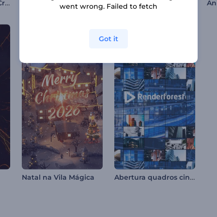
Animação de Logo Cromático
Introdução ao Direito e à Justiça
Logotipo revelado da Ocean Life
went wrong. Failed to fetch
Got it
Abertura quadros cinéticos
Natal na Vila Mágica