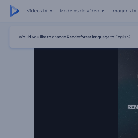
Vídeos IA
Modelos de vídeo
Imagens IA
Início
Templates
Abertura Nostálgica Piscando
Would you like to change Renderforest language to English?