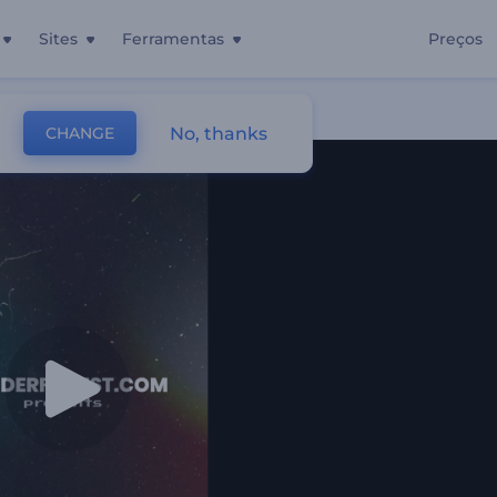
Sites
Ferramentas
Preços
No, thanks
CHANGE