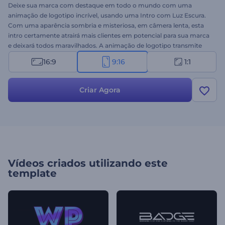
Deixe sua marca com destaque em todo o mundo com uma
animação de logotipo incrível, usando uma Intro com Luz Escura.
Com uma aparência sombria e misteriosa, em câmera lenta, esta
intro certamente atrairá mais clientes em potencial para sua marca
e deixará todos maravilhados. A animação de logotipo transmite
paixão, impulso e criatividade - tudo o que é necessário para
16:9
9:16
1:1
apresentar qualquer evento corporativo, lançamento de produtos,
marca ou item de moda. Envie seu logo, digite seu slogan e crie
uma animação de logotipo profissional em apenas alguns minutos.
Criar Agora
Experimente agora!
Vídeos criados utilizando este
template