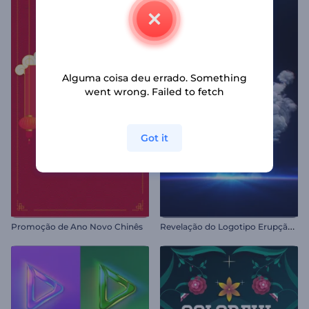
Alguma coisa deu errado. Something
went wrong. Failed to fetch
Got it
R
evelação do Logotipo Erupção Cósmica
Promoção de Ano Novo Chinês