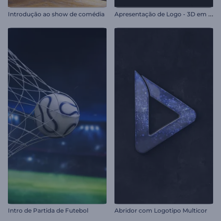
A
presentação de Logo - 3D em Relevo
Introdução ao show de comédia
Intro de Partida de Futebol
Abridor com Logotipo Multicor