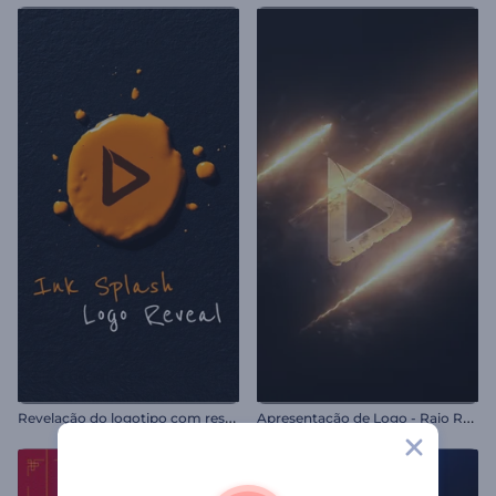
R
evelação do logotipo com respingos de tinta
A
presentação de Logo - Raio Reluzente