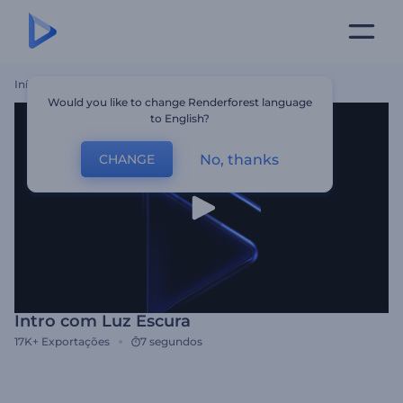
Início
Templates
Intro Com Luz Escura
Would you like to change Renderforest language
to English?
No, thanks
CHANGE
Intro com Luz Escura
17K+
Exportações
7 segundos