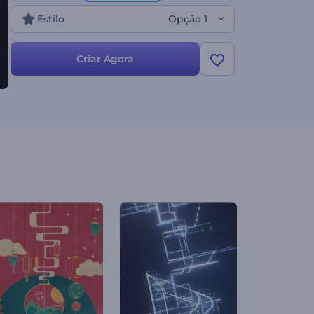
de apresentações festivas e muito mais. Criar agora
Estilo
Opção 1
e experimente a magia das animações Nuzul Al-
Quran!
Criar Agora