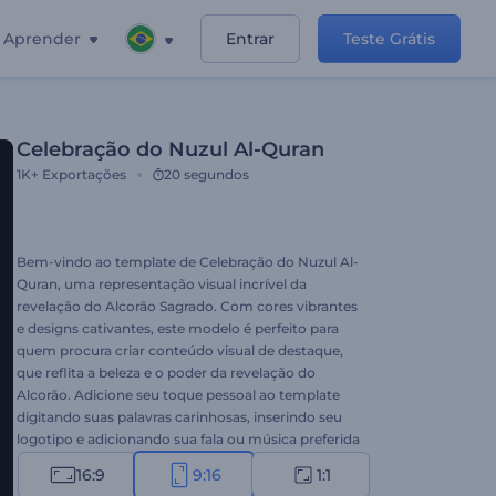
Aprender
Entrar
Teste Grátis
Celebração do Nuzul Al-Quran
1K+
Exportações
20 segundos
Bem-vindo ao template de Celebração do Nuzul Al-
Quran, uma representação visual incrível da
revelação do Alcorão Sagrado. Com cores vibrantes
e designs cativantes, este modelo é perfeito para
quem procura criar conteúdo visual de destaque,
que reflita a beleza e o poder da revelação do
Alcorão. Adicione seu toque pessoal ao template
digitando suas palavras carinhosas, inserindo seu
logotipo e adicionando sua fala ou música preferida
na nossa biblioteca de músicas. Perfeito para
16:9
9:16
1:1
vídeos de celebração, convites de festas, aberturas