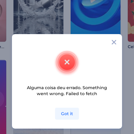
Abertura de Corações para o Dia dos Namorados
Revelação do logotipo Soft Feathers
Apresentação de Logo - Linhas Giratórias
Alguma coisa deu errado. Something
went wrong. Failed to fetch
Got it