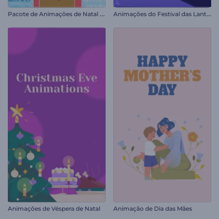
P
acote de Animações de Natal para Reels
A
nimações do Festival das Lanternas
Animações de Véspera de Natal
Animação de Dia das Mães