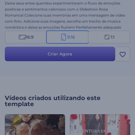
Deixe seus entes queridos experimentarem o fluxo de emoções
positivas e sentimentos calorosos com o Slideshow Rosa
Romance! Colecione suas memórias em uma mensagem de vídeo
com foto. Adicione suas imagens, escolha um trecho de música
romântica e deixe as emoções fluírem! Perfeitamente adequado
para slideshows de fotos do casal, mensagens de vídeo e aberturas
16:9
9:16
1:1
de vídeos românticos! Experimente de graça e espalhe o amor!
Criar Agora
Vídeos criados utilizando este
template