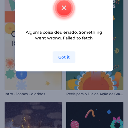
Alguma coisa deu errado. Something
went wrong. Failed to fetch
Got it
R
eels para o Dia de Ação de Graças
Intro - Ícones Coloridos