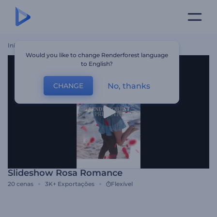
Início
Templates
Slideshow Rosa Romance
Would you like to change Renderforest language
to English?
No, thanks
CHANGE
Slideshow Rosa Romance
20
cenas
3K+
Exportações
Flexível