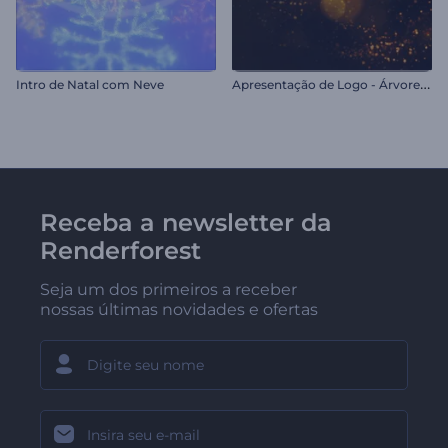
A
presentação de Logo - Árvore de Natal Decorada
Intro de Natal com Neve
Receba a newsletter da
Renderforest
Seja um dos primeiros a receber
nossas últimas novidades e ofertas