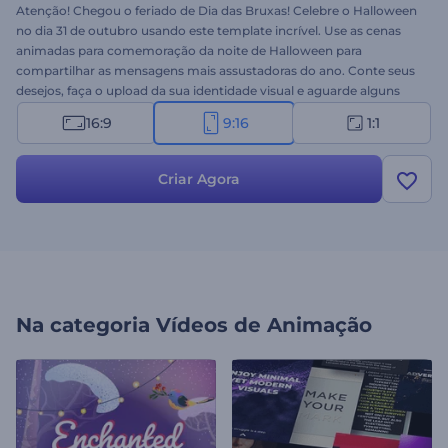
Atenção! Chegou o feriado de Dia das Bruxas! Celebre o Halloween
no dia 31 de outubro usando este template incrível. Use as cenas
animadas para comemoração da noite de Halloween para
compartilhar as mensagens mais assustadoras do ano. Conte seus
desejos, faça o upload da sua identidade visual e aguarde alguns
minutos para obter uma animação profissional em vídeo. Use em
16:9
9:16
1:1
aberturas de festas, convites, vídeos de Halloween nas redes,
aberturas de apresentações e muito mais. Experimente agora!
Criar Agora
Na categoria
Vídeos de Animação