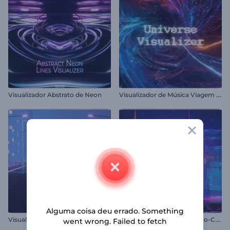
V
isualizador de Música Viagem Galáctica
Visualizador Abstrato de Neon
Alguma coisa deu errado. Something
V
isualizador de Música Retro-Futurista
V
isualizador de Música Retro-Cyberpunk
went wrong. Failed to fetch