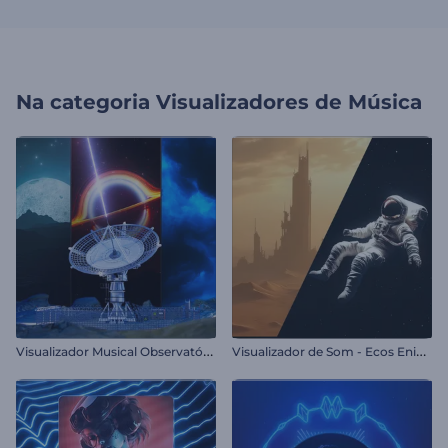
Na categoria
Visualizadores de Música
V
isualizador Musical Observatório Cósmico
V
isualizador de Som - Ecos Enigmáticos