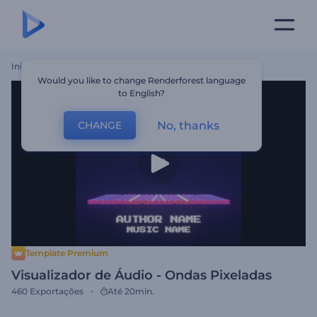
Início
Templates
Visualizador De Áudio - Ondas Pixeladas
Would you like to change Renderforest language
to English?
No, thanks
CHANGE
Template Premium
Visualizador de Áudio - Ondas Pixeladas
460
Exportações
Até 20min.