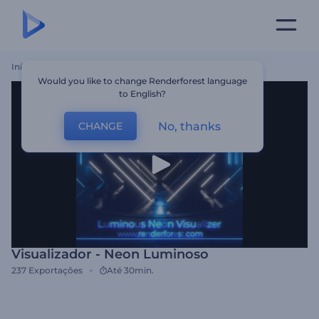
Início
Templates
Visualizador - Neon Luminoso
Would you like to change Renderforest language
to English?
No, thanks
CHANGE
Visualizador - Neon Luminoso
237
Exportações
Até 30min.