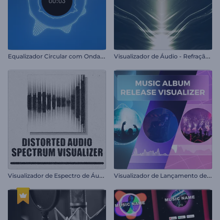
E
qualizador Circular com Ondas Sonoras
V
isualizador de Áudio - Refração Rítmica
V
isualizador de Espectro de Áudio Distorcido
V
isualizador de Lançamento de Álbum de Música