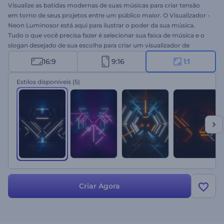
Visualize as batidas modernas de suas músicas para criar tensão
em torno de seus projetos entre um público maior. O Visualizador -
Neon Luminosor está aqui para ilustrar o poder da sua música.
Tudo o que você precisa fazer é selecionar sua faixa de música e o
slogan desejado de sua escolha para criar um visualizador de
música cativante em poucos minutos. Perfeito para canais do
16:9
9:16
1:1
YouTube, promoções de álbuns de música, lançamentos de singles
e muito mais. Prepare-se para surpreender a todos com seu
Estilos disponíveis
(5)
visualizador de música que chama a atenção. Experimente agora!
Criar Agora