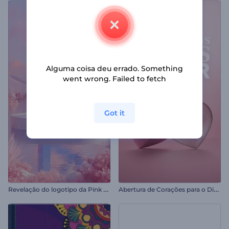
Alguma coisa deu errado. Something
went wrong. Failed to fetch
Got it
R
evelação do logotipo da Pink Valley
A
bertura de Corações para o Dia dos Namorados