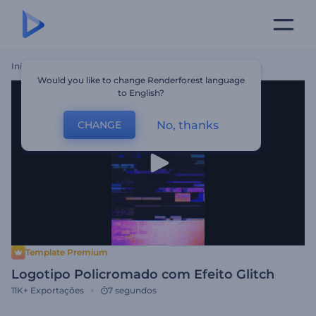
Início
Templates
Logotipo Policromado Com Efeito Glitch
Would you like to change Renderforest language
to English?
No, thanks
CHANGE
Template Premium
Logotipo Policromado com Efeito Glitch
11K+
Exportações
7 segundos