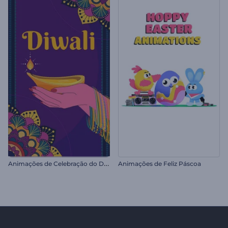
A
nimações de Celebração do Diwali
Animações de Feliz Páscoa