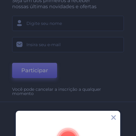
Seja um dos primeiros a receber
nossas últimas novidades e ofertas
Participar
Você pode cancelar a inscrição a qualquer
momento
Empresa
Sobre Nós
Contate-Nos