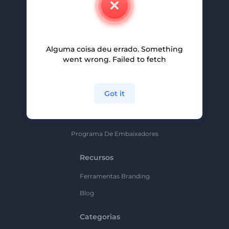
Carreiras
Ajuda E Suporte
Alguma coisa deu errado. Something
Programa De Afiliados
went wrong. Failed to fetch
Políticas De Privacidade
Termos E Condições
Got it
Mapa Do Site
Política De Parceria
Programa De Embaixadores
Recursos
Ferramentas Branding
Blog
Categorias