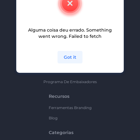
Carreiras
Ajuda E Suporte
Alguma coisa deu errado. Something
Programa De Afiliados
went wrong. Failed to fetch
Políticas De Privacidade
Termos E Condições
Got it
Mapa Do Site
Política De Parceria
Programa De Embaixadores
Recursos
Ferramentas Branding
Blog
Categorias