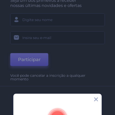
Seja um dos primeiros a receber
nossas últimas novidades e ofertas
Participar
Você pode cancelar a inscrição a qualquer
momento
Empresa
Sobre Nós
Contate-Nos