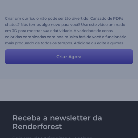
Criar um currículo não pode ser tão divertido! Cansado de PDFs
chatos? Nós temos algo novo para você! Use este vídeo animado
em 3D para mostrar sua criatividade. A variedade de cenas
coloridas combinadas com boa música fará de você o funcionário
mais procurado de todos os tempos. Adicione ou edite algumas
informações pessoais e seu currículo está pronto!
Criar Agora
Receba a newsletter da
Renderforest