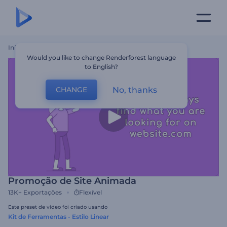
Início
Templates
Promoção De Site Animada
Would you like to change Renderforest language
to English?
No, thanks
CHANGE
Promoção de Site Animada
13K+
Exportações
Flexível
Este preset de vídeo foi criado usando
Kit de Ferramentas - Estilo Linear