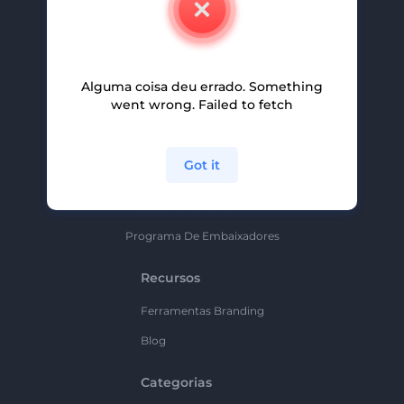
Carreiras
Ajuda E Suporte
Alguma coisa deu errado. Something
Programa De Afiliados
went wrong. Failed to fetch
Políticas De Privacidade
Termos E Condições
Got it
Mapa Do Site
Política De Parceria
Programa De Embaixadores
Recursos
Ferramentas Branding
Blog
Categorias