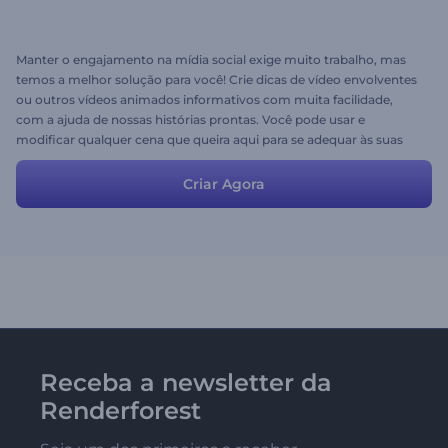
Manter o engajamento na mídia social exige muito trabalho, mas
temos a melhor solução para você! Crie dicas de vídeo envolventes
ou outros vídeos animados informativos com muita facilidade,
com a ajuda de nossas histórias prontas. Você pode usar e
modificar qualquer cena que queira aqui para se adequar às suas
próprias idéias e mídia. Não perca seu tempo pensando em novas
idéias, experimente e aproveite seu vídeo!
Criar Agora
Receba a newsletter da
Renderforest