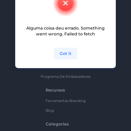
Carreiras
Ajuda E Suporte
Alguma coisa deu errado. Something
Programa De Afiliados
went wrong. Failed to fetch
Políticas De Privacidade
Termos E Condições
Got it
Mapa Do Site
Política De Parceria
Programa De Embaixadores
Recursos
Ferramentas Branding
Blog
Categorias