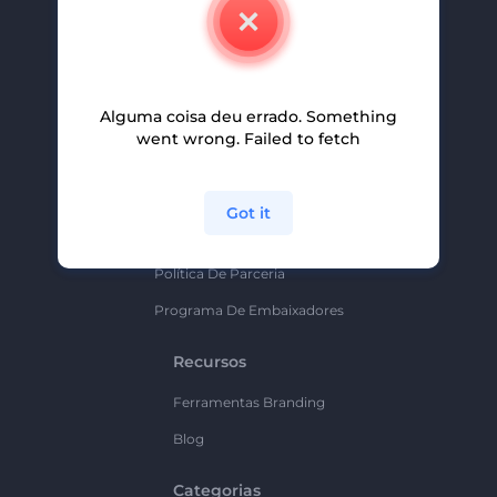
Contate-Nos
Carreiras
Ajuda E Suporte
Alguma coisa deu errado. Something
Programa De Afiliados
went wrong. Failed to fetch
Políticas De Privacidade
Termos E Condições
Got it
Mapa Do Site
Política De Parceria
Programa De Embaixadores
Recursos
Ferramentas Branding
Blog
Categorias