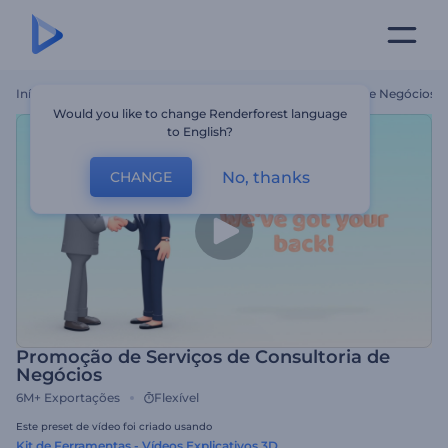
Início
Templates
Promoção De Serviços De Consultoria De Negócios
Would you like to change Renderforest language
to English?
No, thanks
CHANGE
Promoção de Serviços de Consultoria de
Negócios
6M+
Exportações
Flexível
Este preset de vídeo foi criado usando
Kit de Ferramentas - Vídeos Explicativos 3D