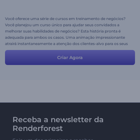
Você oferece uma série de cursos em treinamento de negócios?
Você planejou um curso único para ajudar seus convidados a
melhorar suas habilidades de negócios? Esta história pronta é
adequada para ambos os casos. Uma animação impressionante
atrairá instantaneamente a atenção dos clientes-alvo para os seus
cursos e o seu conteúdo irá fixar a atenção deles. Você é livre para
modificar as cenas, assim como o roteiro, para uma introdução
Criar Agora
mais relevante aos seus cursos de treinamento de negócios.
Receba a newsletter da
Renderforest