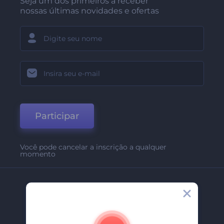
Seja um dos primeiros a receber
nossas últimas novidades e ofertas
Participar
Você pode cancelar a inscrição a qualquer
momento
Empresa
Sobre Nós
Contate-Nos