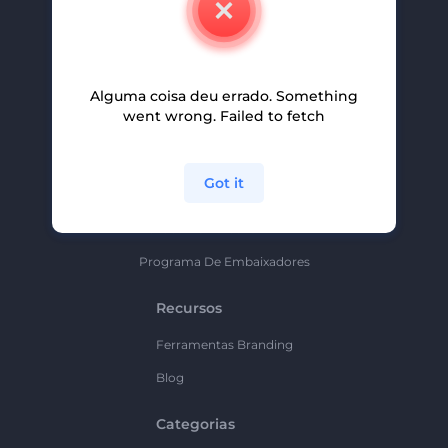
Carreiras
Ajuda E Suporte
Alguma coisa deu errado. Something
Programa De Afiliados
went wrong. Failed to fetch
Políticas De Privacidade
Termos E Condições
Got it
Mapa Do Site
Política De Parceria
Programa De Embaixadores
Recursos
Ferramentas Branding
Blog
Categorias