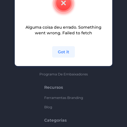
Carreiras
Ajuda E Suporte
Alguma coisa deu errado. Something
Programa De Afiliados
went wrong. Failed to fetch
Políticas De Privacidade
Termos E Condições
Got it
Mapa Do Site
Política De Parceria
Programa De Embaixadores
Recursos
Ferramentas Branding
Blog
Categorias