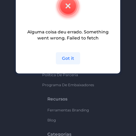
Contate-Nos
Carreiras
Ajuda E Suporte
Alguma coisa deu errado. Something
Programa De Afiliados
went wrong. Failed to fetch
Políticas De Privacidade
Termos E Condições
Got it
Mapa Do Site
Política De Parceria
Programa De Embaixadores
Recursos
Ferramentas Branding
Blog
Categorias