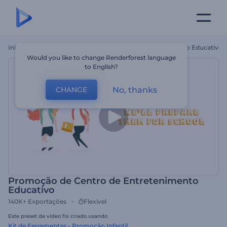
Início
Templates
Promoção De Centro De Entretenimento Educativo
Would you like to change Renderforest language
to English?
No, thanks
CHANGE
Promoção de Centro de Entretenimento
Educativo
140K+
Exportações
Flexível
Este preset de vídeo foi criado usando
Kit de Ferramentas - Promoção Infantil