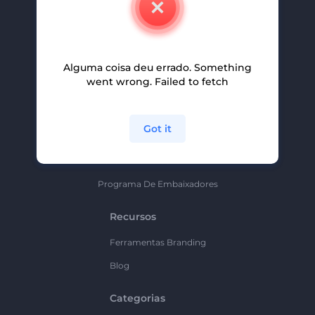
Carreiras
Ajuda E Suporte
Alguma coisa deu errado. Something
Programa De Afiliados
went wrong. Failed to fetch
Políticas De Privacidade
Termos E Condições
Got it
Mapa Do Site
Política De Parceria
Programa De Embaixadores
Recursos
Ferramentas Branding
Blog
Categorias