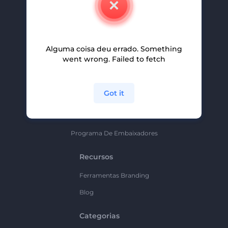
Carreiras
Ajuda E Suporte
Alguma coisa deu errado. Something
Programa De Afiliados
went wrong. Failed to fetch
Políticas De Privacidade
Termos E Condições
Got it
Mapa Do Site
Política De Parceria
Programa De Embaixadores
Recursos
Ferramentas Branding
Blog
Categorias