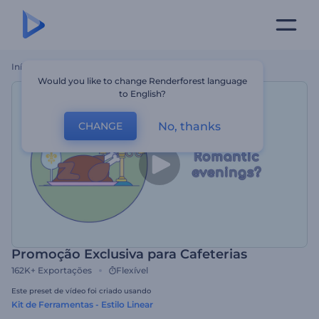
Início
Templates
Promoção Exclusiva Para Cafeterias
Would you like to change Renderforest language
to English?
No, thanks
CHANGE
Promoção Exclusiva para Cafeterias
162K+
Exportações
Flexível
Este preset de vídeo foi criado usando
Kit de Ferramentas - Estilo Linear