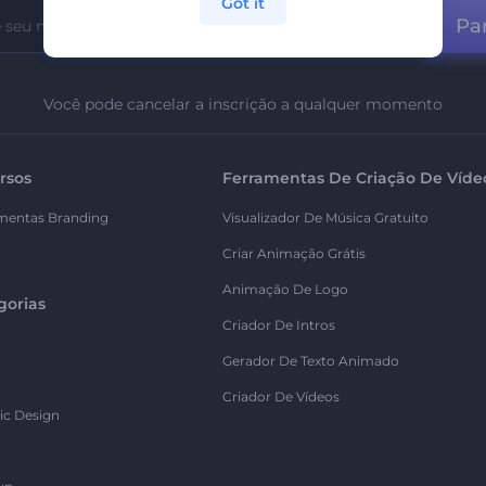
Got it
Par
Você pode cancelar a inscrição a qualquer momento
rsos
Ferramentas De Criação De Víde
mentas Branding
Visualizador De Música Gratuito
Criar Animação Grátis
Animação De Logo
gorias
Criador De Intros
Gerador De Texto Animado
Criador De Vídeos
ic Design