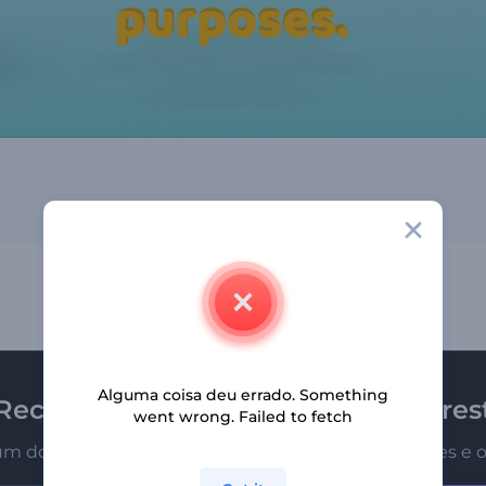
Alguma coisa deu errado. Something
Receba a newsletter da Renderfores
went wrong. Failed to fetch
um dos primeiros a receber nossas últimas novidades e o