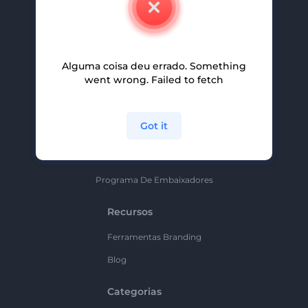
Carreiras
Ajuda E Suporte
Alguma coisa deu errado. Something
Programa De Afiliados
went wrong. Failed to fetch
Políticas De Privacidade
Termos E Condições
Got it
Mapa Do Site
Política De Parceria
Programa De Embaixadores
Recursos
Ferramentas Branding
Blog
Categorias