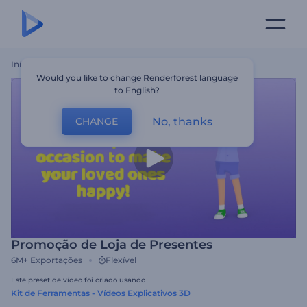
Início
Templates
Promoção De Loja De Presentes
Would you like to change Renderforest language
to English?
No, thanks
CHANGE
Promoção de Loja de Presentes
6M+
Exportações
Flexível
Este preset de vídeo foi criado usando
Kit de Ferramentas - Vídeos Explicativos 3D