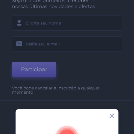
Seja um dos primeiros a receber
nossas últimas novidades e ofertas
Participar
Você pode cancelar a inscrição a qualquer
momento
Empresa
Sobre Nós
Contate-Nos