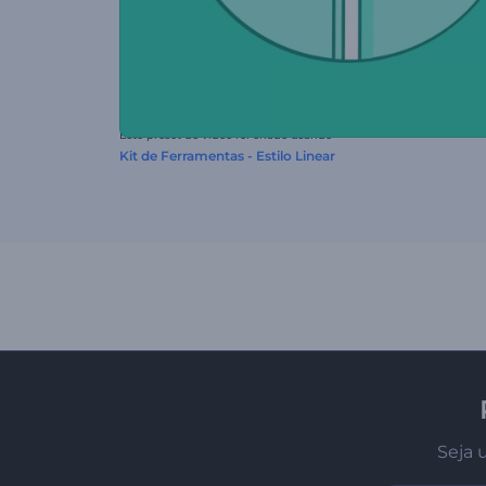
Este preset de vídeo foi criado usando
Kit de Ferramentas - Estilo Linear
Seja 