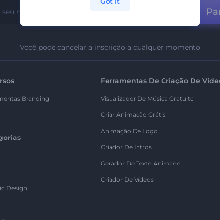
Got it
Par
Você pode cancelar a inscrição a qualquer momento
rsos
Ferramentas De Criação De Víde
mentas Branding
Visualizador De Música Gratuito
Criar Animação Grátis
Animação De Logo
gorias
Criador De Intros
Gerador De Texto Animado
Criador De Vídeos
ic Design