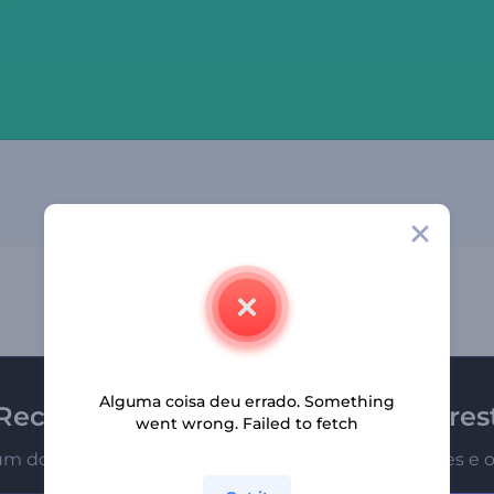
Alguma coisa deu errado. Something
Receba a newsletter da Renderfores
went wrong. Failed to fetch
um dos primeiros a receber nossas últimas novidades e o