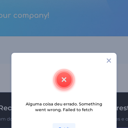
Alguma coisa deu errado. Something
Receba a newsletter da Renderfores
went wrong. Failed to fetch
um dos primeiros a receber nossas últimas novidades e o