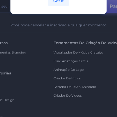
Got it
Par
Você pode cancelar a inscrição a qualquer momento
rsos
Ferramentas De Criação De Víde
mentas Branding
Visualizador De Música Gratuito
Criar Animação Grátis
Animação De Logo
gorias
Criador De Intros
Gerador De Texto Animado
Criador De Vídeos
ic Design