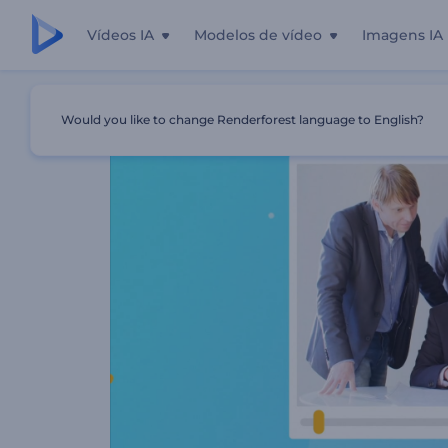
Vídeos IA
Modelos de vídeo
Imagens IA
Início
Templates
Apresentação De Empresa De Ponta
Would you like to change Renderforest language to English?