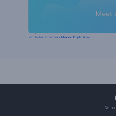
Este preset de vídeo foi criado usando
Kit de Ferramentas - Mundo Explicativo
Seja 