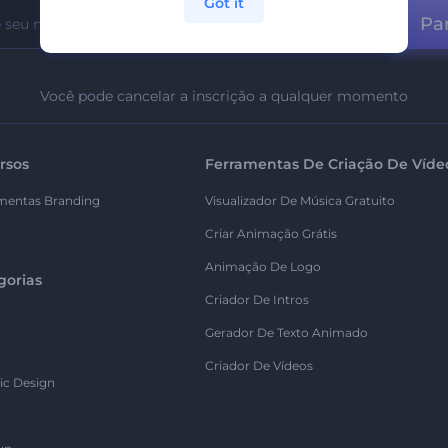
Got it
Par
Você pode cancelar a inscrição a qualquer momento
rsos
Ferramentas De Criação De Víde
mentas Branding
Visualizador De Música Gratuito
Criar Animação Grátis
Animação De Logo
gorias
Criador De Intros
Gerador De Texto Animado
Criador De Vídeos
ic Design