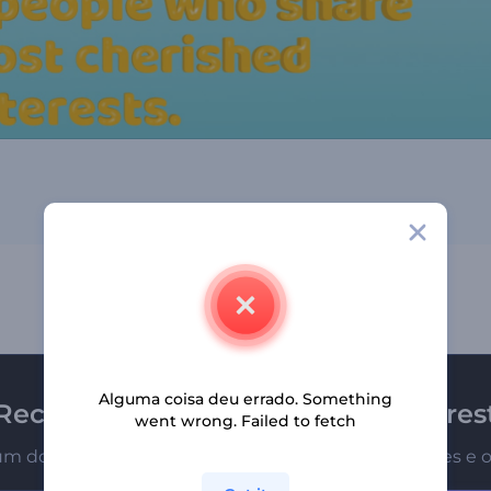
Alguma coisa deu errado. Something
Receba a newsletter da Renderfores
went wrong. Failed to fetch
um dos primeiros a receber nossas últimas novidades e o