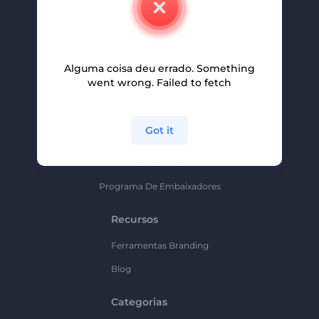
Carreiras
Ajuda E Suporte
Alguma coisa deu errado. Something
Programa De Afiliados
went wrong. Failed to fetch
Políticas De Privacidade
Termos E Condições
Got it
Mapa Do Site
Política De Parceria
Programa De Embaixadores
Recursos
Ferramentas Branding
Blog
Categorias