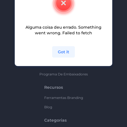
Carreiras
Ajuda E Suporte
Alguma coisa deu errado. Something
Programa De Afiliados
went wrong. Failed to fetch
Políticas De Privacidade
Termos E Condições
Got it
Mapa Do Site
Política De Parceria
Programa De Embaixadores
Recursos
Ferramentas Branding
Blog
Categorias