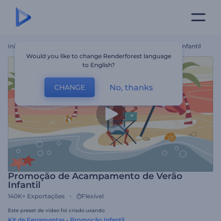
Início
Templates
Promoção De Acampamento De Verão Infantil
Would you like to change Renderforest language
to English?
No, thanks
CHANGE
Promoção de Acampamento de Verão
Infantil
140K+
Exportações
Flexível
Este preset de vídeo foi criado usando
Kit de Ferramentas - Promoção Infantil