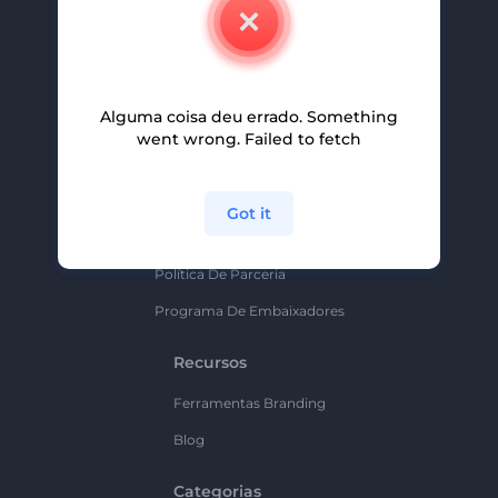
Contate-Nos
Carreiras
Ajuda E Suporte
Alguma coisa deu errado. Something
Programa De Afiliados
went wrong. Failed to fetch
Políticas De Privacidade
Termos E Condições
Got it
Mapa Do Site
Política De Parceria
Programa De Embaixadores
Recursos
Ferramentas Branding
Blog
Categorias