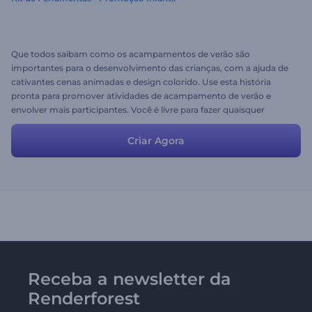
Que todos saibam como os acampamentos de verão são
importantes para o desenvolvimento das crianças, com a ajuda de
cativantes cenas animadas e design colorido. Use esta história
pronta para promover atividades de acampamento de verão e
envolver mais participantes. Você é livre para fazer quaisquer
alterações nesta predefinição para obter o resultado desejado;
adicione novas cenas ou exclua as que você não precisa.
Criar Agora
Receba a newsletter da
Renderforest