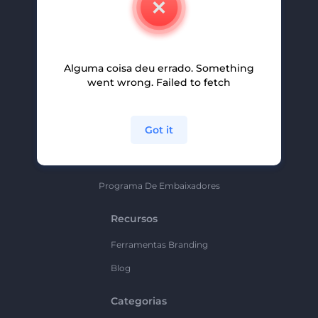
Carreiras
Ajuda E Suporte
Alguma coisa deu errado. Something
Programa De Afiliados
went wrong. Failed to fetch
Políticas De Privacidade
Termos E Condições
Got it
Mapa Do Site
Política De Parceria
Programa De Embaixadores
Recursos
Ferramentas Branding
Blog
Categorias