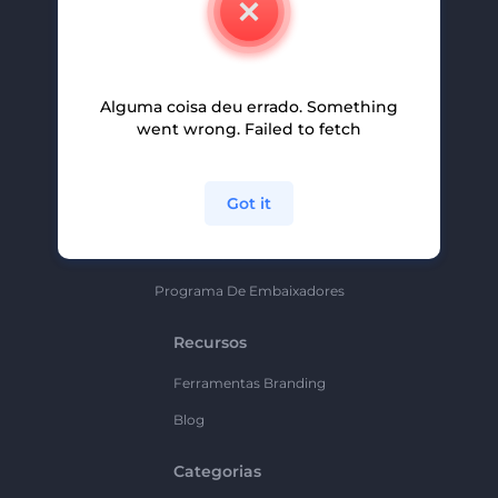
Carreiras
Ajuda E Suporte
Alguma coisa deu errado. Something
Programa De Afiliados
went wrong. Failed to fetch
Políticas De Privacidade
Termos E Condições
Got it
Mapa Do Site
Política De Parceria
Programa De Embaixadores
Recursos
Ferramentas Branding
Blog
Categorias