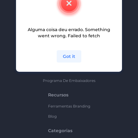
Carreiras
Ajuda E Suporte
Alguma coisa deu errado. Something
Programa De Afiliados
went wrong. Failed to fetch
Políticas De Privacidade
Termos E Condições
Got it
Mapa Do Site
Política De Parceria
Programa De Embaixadores
Recursos
Ferramentas Branding
Blog
Categorias