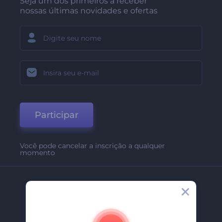
Seja um dos primeiros a receber
nossas últimas novidades e ofertas
Participar
Você pode cancelar a inscrição a qualquer
momento
Empresa
Sobre Nós
Contate-Nos