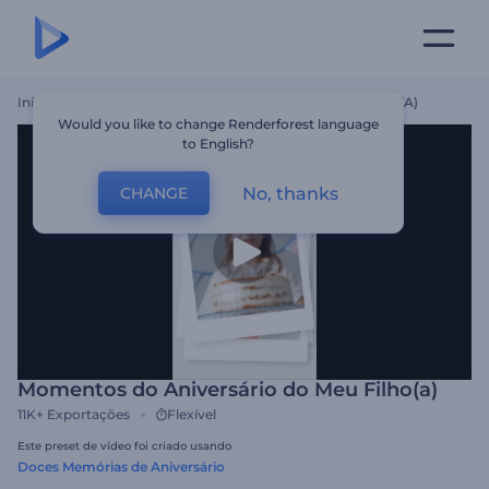
Início
Templates
Momentos Do Aniversário Do Meu Filho(a)
Would you like to change Renderforest language
to English?
No, thanks
CHANGE
Momentos do Aniversário do Meu Filho(a)
11K+
Exportações
Flexível
Este preset de vídeo foi criado usando
Doces Memórias de Aniversário