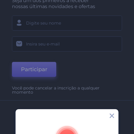
Seja um dos primeiros a receber
nossas últimas novidades e ofertas
Participar
Você pode cancelar a inscrição a qualquer
momento
Empresa
Sobre Nós
Contate-Nos