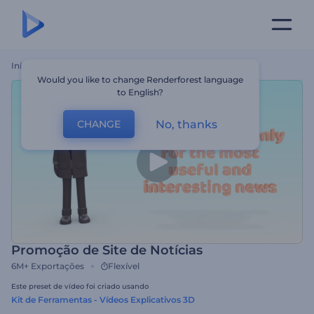
Início
Templates
Promoção De Site De Notícias
Would you like to change Renderforest language
to English?
No, thanks
CHANGE
Promoção de Site de Notícias
6M+
Exportações
Flexível
Este preset de vídeo foi criado usando
Kit de Ferramentas - Vídeos Explicativos 3D