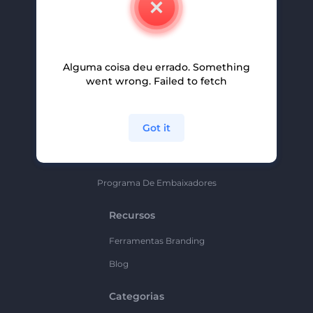
Carreiras
Ajuda E Suporte
Alguma coisa deu errado. Something
Programa De Afiliados
went wrong. Failed to fetch
Políticas De Privacidade
Termos E Condições
Got it
Mapa Do Site
Política De Parceria
Programa De Embaixadores
Recursos
Ferramentas Branding
Blog
Categorias