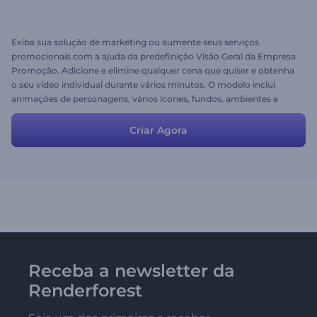
Exiba sua solução de marketing ou aumente seus serviços
promocionais com a ajuda da predefinição Visão Geral da Empresa
Promoção. Adicione e elimine qualquer cena que quiser e obtenha
o seu vídeo individual durante vários minutos. O modelo inclui
animações de personagens, vários ícones, fundos, ambientes e
muitas outras cenas para se destacar da multidão! Possui
predefinições prontas que podem ser usados para criar vídeos para
Criar Agora
serviços, negócios, startups, empresas e muito mais.
Receba a newsletter da
Renderforest