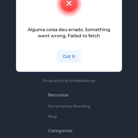
Carreiras
Ajuda E Suporte
Alguma coisa deu errado. Something
Programa De Afiliados
went wrong. Failed to fetch
Políticas De Privacidade
Termos E Condições
Got it
Mapa Do Site
Política De Parceria
Programa De Embaixadores
Recursos
Ferramentas Branding
Blog
Categorias