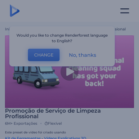
Início
Templates
Promoção De Serviço De Limpeza Profissional
Would you like to change Renderforest language
to English?
No, thanks
CHANGE
Promoção de Serviço de Limpeza
Profissional
6M+
Exportações
Flexível
Este preset de vídeo foi criado usando
Kit de Ferramentas - Vídeos Explicativos 3D