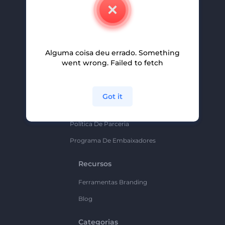
Contate-Nos
Carreiras
Ajuda E Suporte
Alguma coisa deu errado. Something
Programa De Afiliados
went wrong. Failed to fetch
Políticas De Privacidade
Termos E Condições
Got it
Mapa Do Site
Política De Parceria
Programa De Embaixadores
Recursos
Ferramentas Branding
Blog
Categorias