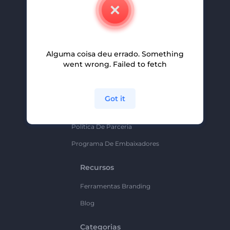
Contate-Nos
Carreiras
Ajuda E Suporte
Alguma coisa deu errado. Something
Programa De Afiliados
went wrong. Failed to fetch
Políticas De Privacidade
Termos E Condições
Got it
Mapa Do Site
Política De Parceria
Programa De Embaixadores
Recursos
Ferramentas Branding
Blog
Categorias