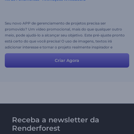
Seu novo APP de gerenciamento de projetos precisa ser
promovido? Um vídeo promocional, mais do que qualquer outro
meio, pode ajudá-lo a alcançar seu objetivo. Este pré-ajuste pronto
está certo do que você precisa! O uso de imagens, textos irá
adicionar interesse e tornar o projeto realmente inspirador e
agradável. Mude as cenas, textos, adicione música, carregue sua
mídia e seu vídeo está pronto!
Criar Agora
Receba a newsletter da
Renderforest