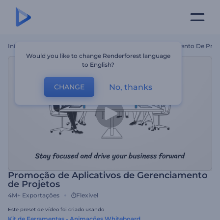
Início
Templates
Promoção De Aplicativos De Gerenciamento De Proj
Would you like to change Renderforest language
to English?
No, thanks
CHANGE
Promoção de Aplicativos de Gerenciamento
de Projetos
4M+
Exportações
Flexível
Este preset de vídeo foi criado usando
Kit de Ferramentas - Animações Whiteboard