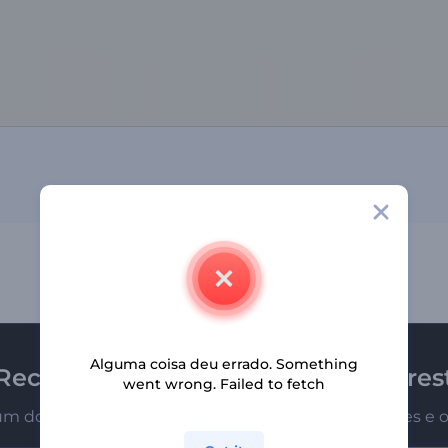
Alguma coisa deu errado. Something
Receba a newsletter da Renderfores
went wrong. Failed to fetch
um dos primeiros a receber nossas últimas novidades e o