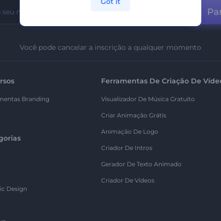
Got it
Par
Você pode cancelar a inscrição a qualquer momento
rsos
Ferramentas De Criação De Víde
mentas Branding
Visualizador De Música Gratuito
Criar Animação Grátis
Animação De Logo
gorias
Criador De Intros
Gerador De Texto Animado
Criador De Vídeos
ic Design