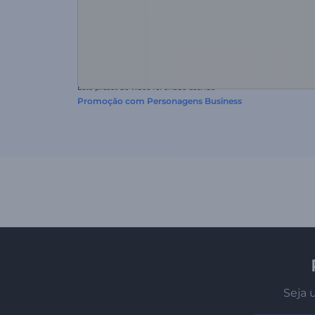
Este preset de vídeo foi criado usando
Promoção com Personagens Business
Seja 