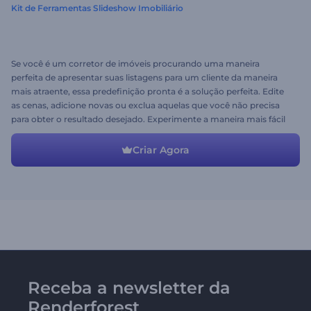
Kit de Ferramentas Slideshow Imobiliário
Se você é um corretor de imóveis procurando uma maneira
perfeita de apresentar suas listagens para um cliente da maneira
mais atraente, essa predefinição pronta é a solução perfeita. Edite
as cenas, adicione novas ou exclua aquelas que você não precisa
para obter o resultado desejado. Experimente a maneira mais fácil
de obter um vídeo profissional imediatamente.
Criar Agora
Receba a newsletter da
Renderforest