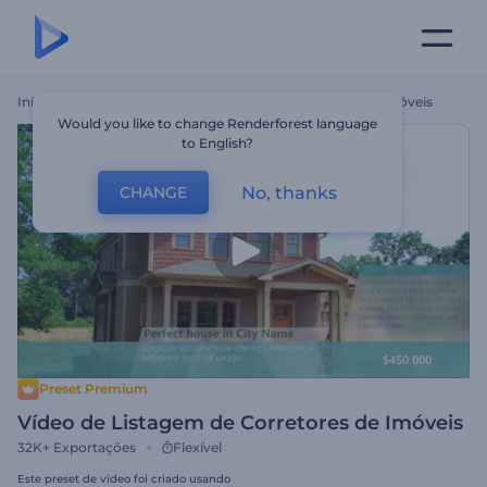
Início
Templates
Vídeo De Listagem De Corretores De Imóveis
Would you like to change Renderforest language
to English?
No, thanks
CHANGE
Preset Premium
Vídeo de Listagem de Corretores de Imóveis
32K+
Exportações
Flexível
Este preset de vídeo foi criado usando