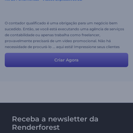
O contador qualificado é uma obrigação para um negócio bem
sucedido. Então, se você está executando uma agência de serviços
de contabilidade ou apenas trabalha como freelancer,
provavelmente precisará de um vídeo promocional. Não há
necessidade de procurá-lo ... aqui está! Impressione seus clientes
com a variedade de cenas coloridas e música cativante. Adicione
ou edite algumas informações pessoais, se necessário, e esteja
Criar Agora
pronto para envolver novos clientes. Ter um vídeo promocional
atraente e único nunca foi tão fácil!
Receba a newsletter da
Renderforest