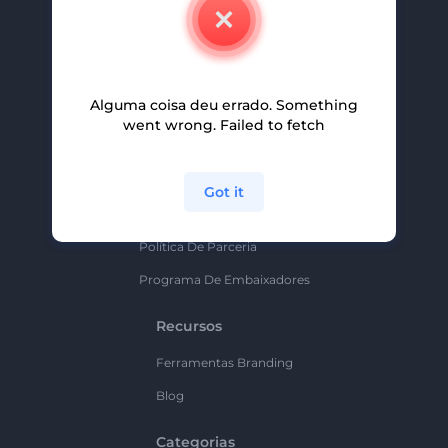
Contate-Nos
Carreiras
Ajuda E Suporte
Alguma coisa deu errado. Something
Programa De Afiliados
went wrong. Failed to fetch
Políticas De Privacidade
Termos E Condições
Got it
Mapa Do Site
Política De Parceria
Programa De Embaixadores
Recursos
Ferramentas Branding
Blog
Categorias