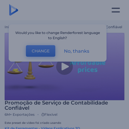
Início
Templates
Promoção De Serviço De Contabilidade Confiável
Would you like to change Renderforest language
to English?
No, thanks
CHANGE
Promoção de Serviço de Contabilidade
Confiável
6M+
Exportações
Flexível
Este preset de vídeo foi criado usando
Kit de Ferramentas - Vídeos Explicativos 3D