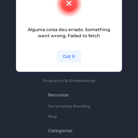
Carreiras
Ajuda E Suporte
Alguma coisa deu errado. Something
Programa De Afiliados
went wrong. Failed to fetch
Políticas De Privacidade
Termos E Condições
Got it
Mapa Do Site
Política De Parceria
Programa De Embaixadores
Recursos
Ferramentas Branding
Blog
Categorias