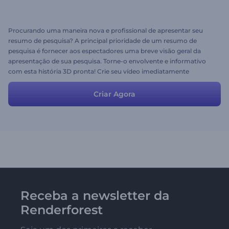
Procurando uma maneira nova e profissional de apresentar seu
resumo de pesquisa? A principal prioridade de um resumo de
pesquisa é fornecer aos espectadores uma breve visão geral da
apresentação de sua pesquisa. Torne-o envolvente e informativo
com esta história 3D pronta! Crie seu vídeo imediatamente
ajustando as cenas e os estilos. Adicione seus arquivos de mídia e
dê um toque final ao seu vídeo, escolhendo sua faixa de música
Criar Agora
preferida em nossa grande biblioteca de músicas.
Receba a newsletter da
Renderforest