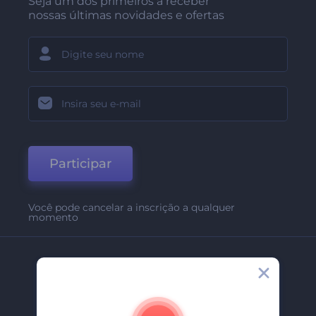
Seja um dos primeiros a receber
nossas últimas novidades e ofertas
Participar
Você pode cancelar a inscrição a qualquer
momento
Empresa
Sobre Nós
Contate-Nos