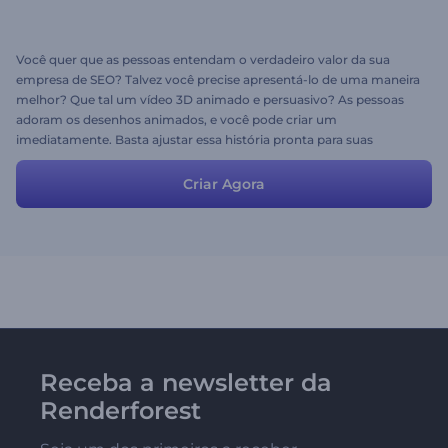
Você quer que as pessoas entendam o verdadeiro valor da sua
empresa de SEO? Talvez você precise apresentá-lo de uma maneira
melhor? Que tal um vídeo 3D animado e persuasivo? As pessoas
adoram os desenhos animados, e você pode criar um
imediatamente. Basta ajustar essa história pronta para suas
necessidades e preparar seu vídeo em menos de cinco minutos.
Não se esqueça de escolher um estilo e uma faixa de música.
Criar Agora
Diverta-se!
Receba a newsletter da
Renderforest