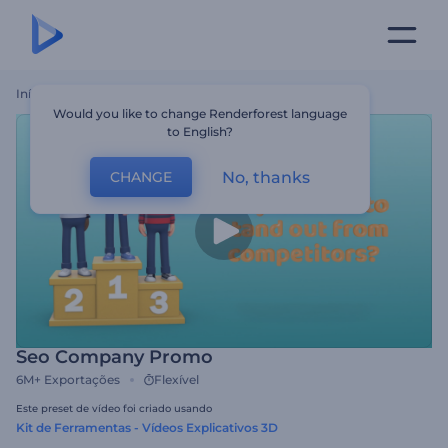
Início
Templates
Seo Company Promo
Would you like to change Renderforest language
to English?
No, thanks
CHANGE
Seo Company Promo
6M+
Exportações
Flexível
Este preset de vídeo foi criado usando
Kit de Ferramentas - Vídeos Explicativos 3D