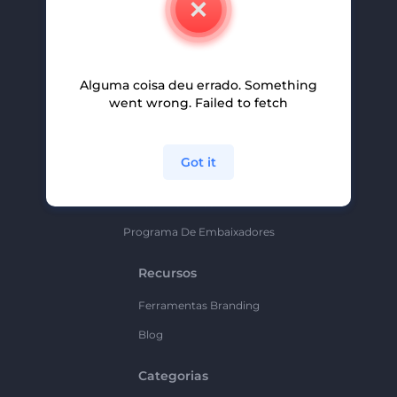
Carreiras
Ajuda E Suporte
Alguma coisa deu errado. Something
Programa De Afiliados
went wrong. Failed to fetch
Políticas De Privacidade
Termos E Condições
Got it
Mapa Do Site
Política De Parceria
Programa De Embaixadores
Recursos
Ferramentas Branding
Blog
Categorias